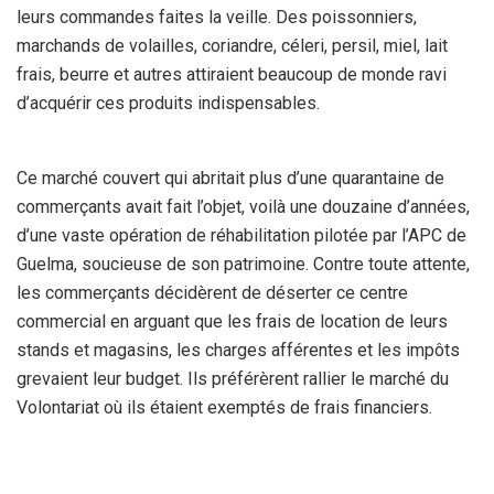
leurs commandes faites la veille. Des poissonniers,
marchands de volailles, coriandre, céleri, persil, miel, lait
frais, beurre et autres attiraient beaucoup de monde ravi
d’acquérir ces produits indispensables.
Ce marché couvert qui abritait plus d’une quarantaine de
commerçants avait fait l’objet, voilà une douzaine d’années,
d’une vaste opération de réhabilitation pilotée par l’APC de
Guelma, soucieuse de son patrimoine. Contre toute attente,
les commerçants décidèrent de déserter ce centre
commercial en arguant que les frais de location de leurs
stands et magasins, les charges afférentes et les impôts
grevaient leur budget. Ils préférèrent rallier le marché du
Volontariat où ils étaient exemptés de frais financiers.
Depuis cet épisode, ce marché est resté fermé au grand
dam de la population qui éprouve une certaine nostalgie en
empruntant la place Harcha au centre-ville. A la veille du