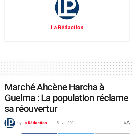
La Rédaction
Marché Ahcène Harcha à
Guelma : La population réclame
sa réouvertur
A
by
La Rédaction
5 avril 2021
A