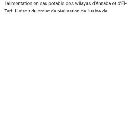
l’alimentation en eau potable des wilayas d’Annaba et d’El-
Tarf. Il s’agit du projet de réalisation de l’usine de
dessalement d’eau de mer, implantée dans la localité de
Draouch, dans la wilaya d’El-Tarf d’une capacité de
traitement de 300.00 m3 / jour et permettra de couvrir les
besoins de la wilaya d’Annaba à hauteur de 60% de sa
production.
La Rédaction