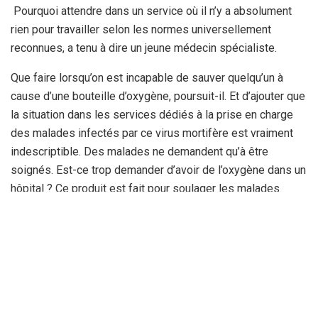
Pourquoi attendre dans un service où il n’y a absolument
rien pour travailler selon les normes universellement
reconnues, a tenu à dire un jeune médecin spécialiste.
Que faire lorsqu’on est incapable de sauver quelqu’un à
cause d’une bouteille d’oxygène, poursuit-il. Et d’ajouter que
la situation dans les services dédiés à la prise en charge
des malades infectés par ce virus mortifère est vraiment
indescriptible. Des malades ne demandent qu’à être
soignés. Est-ce trop demander d’avoir de l’oxygène dans un
hôpital ? Ce produit est fait pour soulager les malades.
N’est-ce pas ?
Un problème qui continue de défrayer la chronique locale,
voire nationale. Après l’oxygène, quel sera le prochain
produit à mettre sur la liste des pénuries ? Une question
que l’on se pose légitimement face à une situation
invraisemblable. Il est peut-être recommandé aux Algériens