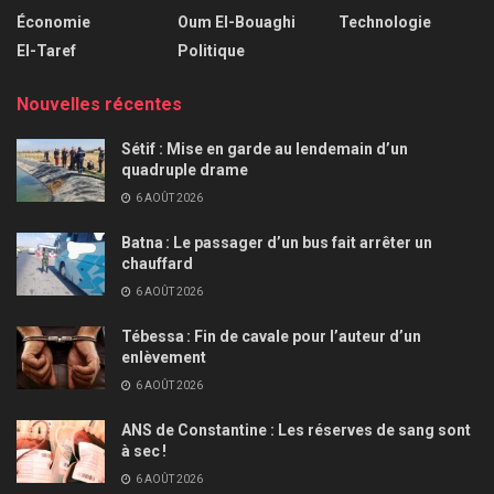
Économie
Oum El-Bouaghi
Technologie
El-Taref
Politique
Nouvelles récentes
Sétif : Mise en garde au lendemain d’un
quadruple drame
6 AOÛT 2026
Batna : Le passager d’un bus fait arrêter un
chauffard
6 AOÛT 2026
Tébessa : Fin de cavale pour l’auteur d’un
enlèvement
6 AOÛT 2026
ANS de Constantine : Les réserves de sang sont
à sec !
6 AOÛT 2026