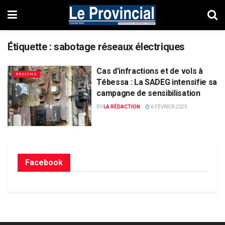
Étiquette :
sabotage réseaux électriques
Cas d’infractions et de vols à
RÉGIONS
Tébessa : La SADEG intensifie sa
campagne de sensibilisation
BY
LA RÉDACTION
6 FÉVRIER 2025
Facebook