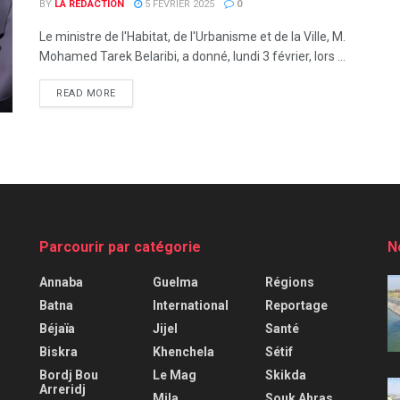
BY
LA RÉDACTION
5 FÉVRIER 2025
0
Le ministre de l'Habitat, de l'Urbanisme et de la Ville, M.
Mohamed Tarek Belaribi, a donné, lundi 3 février, lors ...
READ MORE
Parcourir par catégorie
N
Annaba
Guelma
Régions
Batna
International
Reportage
Béjaïa
Jijel
Santé
Biskra
Khenchela
Sétif
Bordj Bou
Le Mag
Skikda
Arreridj
Mila
Souk Ahras