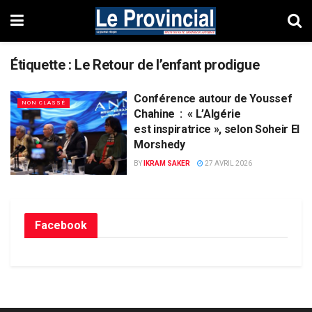
Étiquette :
Le Retour de l’enfant prodigue
Conférence autour de Youssef
NON CLASSÉ
Chahine : « L’Algérie
est inspiratrice », selon Soheir El
Morshedy
BY
IKRAM SAKER
27 AVRIL 2026
Facebook