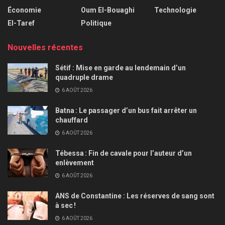
Économie
Oum El-Bouaghi
Technologie
El-Taref
Politique
Nouvelles récentes
Sétif : Mise en garde au lendemain d’un
quadruple drame
6 AOÛT 2026
Batna : Le passager d’un bus fait arrêter un
chauffard
6 AOÛT 2026
Tébessa : Fin de cavale pour l’auteur d’un
enlèvement
6 AOÛT 2026
ANS de Constantine : Les réserves de sang sont
à sec !
6 AOÛT 2026