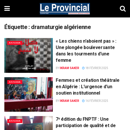
Étiquette :
dramaturgie algérienne
« Les chiens n’aboient pas » :
ANNABA
Une plongée bouleversante
dans les tourments d’une
femme
BY
IKRAM SAKER
18 FÉVRIER 2025
Femmes et création théâtrale
ANNABA
en Algérie : L’urgence d’un
soutien institutionnel
BY
IKRAM SAKER
16 FÉVRIER 2025
7ᵉ édition du FNPTF : Une
ANNABA
participation de qualité et de