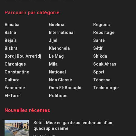
Parcourir par catégorie
Annaba
Guelma
Régions
Batna
International
Reportage
Béjaïa
Jijel
Santé
Biskra
Khenchela
Sétif
Bordj Bou Arreridj
Le Mag
Skikda
Chronique
Mila
Souk Ahras
Constantine
National
Sport
Culture
Non Classé
Tébessa
Économie
Oum El-Bouaghi
Technologie
El-Taref
Politique
Nouvelles récentes
Sétif : Mise en garde au lendemain d’un
quadruple drame