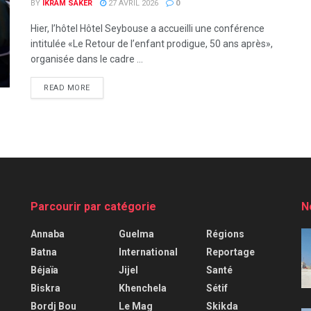
BY
IKRAM SAKER
27 AVRIL 2026
0
Hier, l’hôtel Hôtel Seybouse a accueilli une conférence
intitulée «Le Retour de l’enfant prodigue, 50 ans après»,
organisée dans le cadre ...
READ MORE
Parcourir par catégorie
N
Annaba
Guelma
Régions
Batna
International
Reportage
Béjaïa
Jijel
Santé
Biskra
Khenchela
Sétif
Bordj Bou
Le Mag
Skikda