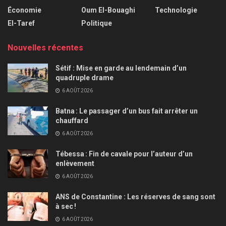
Économie
Oum El-Bouaghi
Technologie
El-Taref
Politique
Nouvelles récentes
Sétif : Mise en garde au lendemain d’un
quadruple drame
6 AOÛT 2026
Batna : Le passager d’un bus fait arrêter un
chauffard
6 AOÛT 2026
Tébessa : Fin de cavale pour l’auteur d’un
enlèvement
6 AOÛT 2026
ANS de Constantine : Les réserves de sang sont
à sec !
6 AOÛT 2026