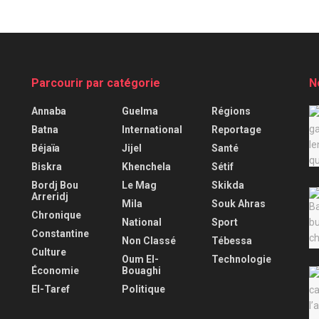
Parcourir par catégorie
N
Annaba
Guelma
Régions
Batna
International
Reportage
Béjaïa
Jijel
Santé
Biskra
Khenchela
Sétif
Bordj Bou
Le Mag
Skikda
Arreridj
Mila
Souk Ahras
Chronique
National
Sport
Constantine
Non Classé
Tébessa
Culture
Oum El-
Technologie
Économie
Bouaghi
El-Taref
Politique