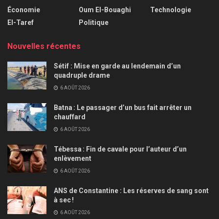
Économie
Oum El-Bouaghi
Technologie
El-Taref
Politique
Nouvelles récentes
Sétif : Mise en garde au lendemain d’un
quadruple drame
6 AOÛT 2026
Batna : Le passager d’un bus fait arrêter un
chauffard
6 AOÛT 2026
Tébessa : Fin de cavale pour l’auteur d’un
enlèvement
6 AOÛT 2026
ANS de Constantine : Les réserves de sang sont
à sec !
6 AOÛT 2026