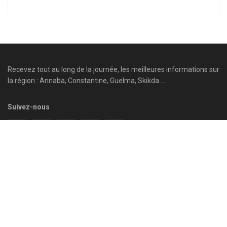
Recevez tout au long de la journée, les meilleures informations sur
la région : Annaba, Constantine, Guelma, Skikda ....
Suivez-nous
Parcourir par catégorie
Annaba
Guelma
Régions
Batna
International
Reportage
Béjaïa
Jijel
Santé
Biskra
Khenchela
Sétif