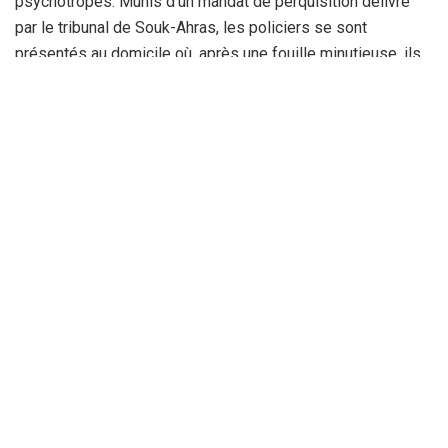
psychotropes. Munis d’un mandat de perquisition délivré
par le tribunal de Souk-Ahras, les policiers se sont
présentés au domicile où, après une fouille minutieuse, ils
ont mis la main sur 561 comprimés et du produit liquide. Le
suspect a été conduit au siège de la police où un dossier
judiciaire a été établi contre lui pour possession illégale de
produits pharmaceutiques, commercialisation de
stupéfiants et entrave au travail des policiers. Le repris de
justice a comparu en citation directe où un ordre
d’incarcération a été prononcé contre lui.
La Rédaction