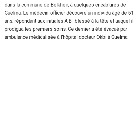
dans la commune de Belkheir, à quelques encablures de
Guelma. Le médecin-officier découvre un individu âgé de 51
ans, répondant aux initiales A.B., blessé à la tête et auquel il
prodigua les premiers soins. Ce dernier a été évacué par
ambulance médicalisée à l’hôpital docteur Okbi à Guelma.
La brigade de gendarmerie de Belkheir a ouvert l’enquête
d’usage.
La Rédaction