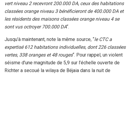
vert niveau 2 recevront 200.000 DA, ceux des habitations
classées orange niveau 3 bénéficieront de 400.000 DA et
les résidents des maisons classées orange niveau 4 se
sont vus octroyer 700.000 DA
“.
Jusqu’à maintenant, note la même source, “
le CTC a
expertisé 612 habitations individuelles, dont 226 classées
vertes, 338 oranges et 48 rouges
“. Pour rappel, un violent
séisme d’une magnitude de 5,9 sur l’échelle ouverte de
Richter a secoué la wilaya de Béjaia dans la nuit de
mercredi à jeudi 18 mars. Selon le bilan de la Protection
civile, aucune perte humaine n’a été déplorée, cependant les
vieIlles bâtisses de la ville n’ont pas pu résister à ces
secousses. L’effondrement partiel de trois immeubles
inhabités ainsi que l’écroulement à moitié d’un escalier et
d’un balcon ont été signalés, selon la même source.
Depuis, Béjaia témoigne de
répliques
répétitives. Quatre