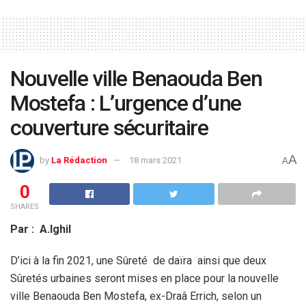
Nouvelle ville Benaouda Ben
Mostefa : L’urgence d’une
couverture sécuritaire
A
by
La Rédaction
18 mars 2021
A
0
SHARES
Par : A.Ighil
D’ici à la fin 2021, une Sûreté de daïra ainsi que deux
Sûretés urbaines seront mises en place pour la nouvelle
ville Benaouda Ben Mostefa, ex-Draâ Errich, selon un