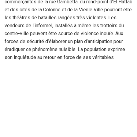
commerçantes de la rue Gambetta, du rond-point d’El Hattab
et des cités de la Colonne et de la Vieille Ville pourront être
les théâtres de batailles rangées très violentes. Les
vendeurs de l’informel, installés à même les trottoirs du
centre-ville peuvent être source de violence inouïe. Aux
forces de sécurité d’élaborer un plan d’anticipation pour
éradiquer ce phénomène nuisible. La population exprime
son inquiétude au retour en force de ses véritables
malfrats qui occupent l’espace public. Le retour des
charrettes à bras en impressionnant, des vendeurs de
divers ustensiles et autres articles de ménage, venus
parfois des wilayas avoisinantes, occupant les rues et les
ruelles du centre-ville devant le laxisme des forces de
sécurité, préoccupe grandement une population excédée.
« Il est inacceptables que tout le centre-ville soit bloqué
par ces vendeurs de l’informel, qu’en sera-t-il au mois de
ramadhan et sa vague de violence », lancera un sexagénaire
et d’ajouter : « Ce genre de commerce est toléré par les