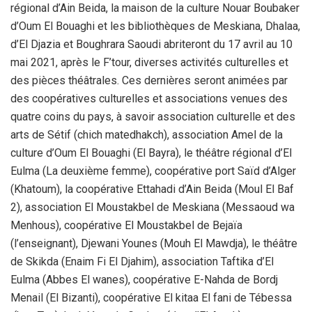
régional d’Ain Beida, la maison de la culture Nouar Boubaker
d’Oum El Bouaghi et les bibliothèques de Meskiana, Dhalaa,
d’El Djazia et Boughrara Saoudi abriteront du 17 avril au 10
mai 2021, après le F’tour, diverses activités culturelles et
des pièces théâtrales. Ces dernières seront animées par
des coopératives culturelles et associations venues des
quatre coins du pays, à savoir association culturelle et des
arts de Sétif (chich matedhakch), association Amel de la
culture d’Oum El Bouaghi (El Bayra), le théâtre régional d’El
Eulma (La deuxième femme), coopérative port Saïd d’Alger
(Khatoum), la coopérative Ettahadi d’Ain Beida (Moul El Baf
2), association El Moustakbel de Meskiana (Messaoud wa
Menhous), coopérative El Moustakbel de Bejaïa
(l’enseignant), Djewani Younes (Mouh El Mawdja), le théâtre
de Skikda (Enaim Fi El Djahim), association Taftika d’El
Eulma (Abbes El wanes), coopérative E-Nahda de Bordj
Menail (El Bizanti), coopérative El kitaa El fani de Tébessa