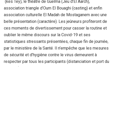
(kes Tey), le théâtre de Guelma (Jeu d’El Aarch),
association triangle d’Oum El Bouaghi (casting) et enfin
association culturelle El Madah de Mostaganem avec une
belle présentation (caractère). Les jeûneurs profiteront de
ces moments de divertissement pour casser la routine et
oublier le même discours sur la Covid-19 et ses
statistiques stressants présentées, chaque fin de journée,
par le ministère de la Santé. Il n’empêche que les mesures
de sécurité et d’hygiène contre le virus demeurent à
respecter par tous les participants (distanciation et port du
masque). Il est vrai que la direction de la culture d’Oum El
Bouaghi tente d’animer ces soirées du mois sacré par des
activités culturelles et l’exploitation de tous ces espaces
(théâtre et bibliothèques…) seulement la question qui
persiste par les Beidis : pourquoi la salle de cinéma et des
fêtes “Tahar Ouatar” est fermée depuis plus d’une année
alors qu’elle a coûté les yeux de la tête pour sa
réhabilitation?