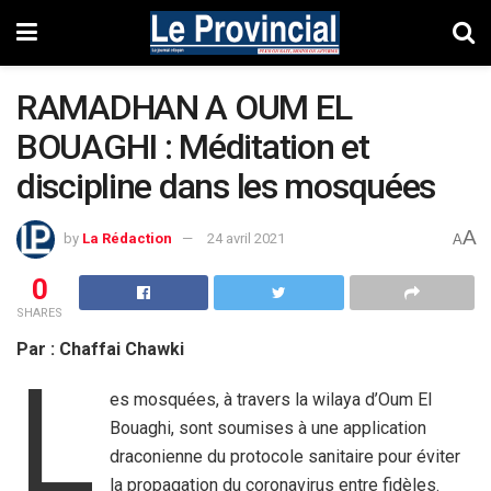
RAMADHAN A OUM EL
BOUAGHI : Méditation et
discipline dans les mosquées
A
by
La Rédaction
24 avril 2021
A
0
SHARES
Par : Chaffai Chawki
L
es mosquées, à travers la wilaya d’Oum El
Bouaghi, sont soumises à une application
draconienne du protocole sanitaire pour éviter
la propagation du coronavirus entre fidèles.