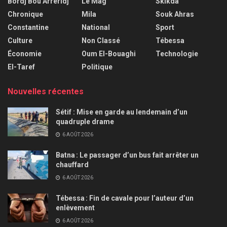
Bordj Bou Arreridj
Le Mag
Skikda
Chronique
Mila
Souk Ahras
Constantine
National
Sport
Culture
Non Classé
Tébessa
Économie
Oum El-Bouaghi
Technologie
El-Taref
Politique
Nouvelles récentes
Sétif : Mise en garde au lendemain d’un
quadruple drame
6 AOÛT 2026
Batna : Le passager d’un bus fait arrêter un
chauffard
6 AOÛT 2026
Tébessa : Fin de cavale pour l’auteur d’un
enlèvement
6 AOÛT 2026