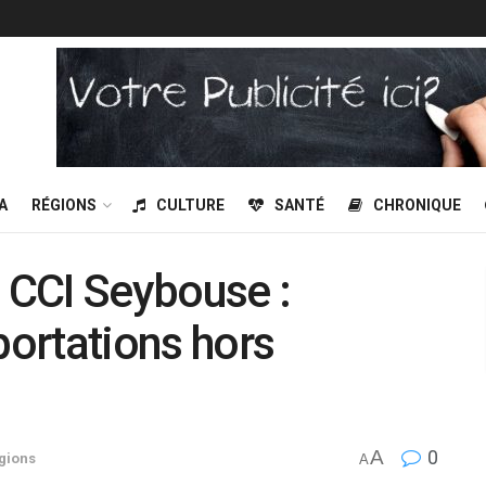
A
RÉGIONS
CULTURE
SANTÉ
CHRONIQUE
a CCI Seybouse :
portations hors
A
0
gions
A