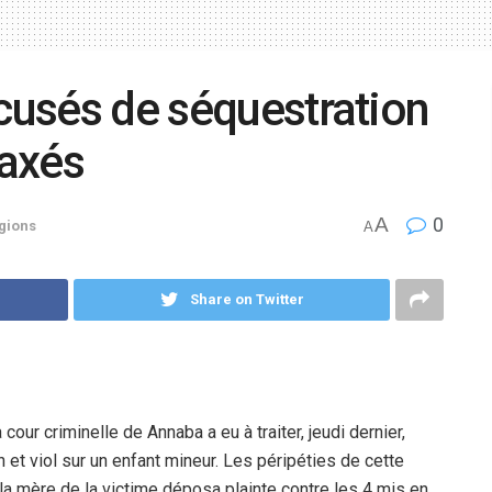
ccusés de séquestration
elaxés
A
0
gions
A
Share on Twitter
our criminelle de Annaba a eu à traiter, jeudi dernier,
n et viol sur un enfant mineur. Les péripéties de cette
e la mère de la victime déposa plainte contre les 4 mis en