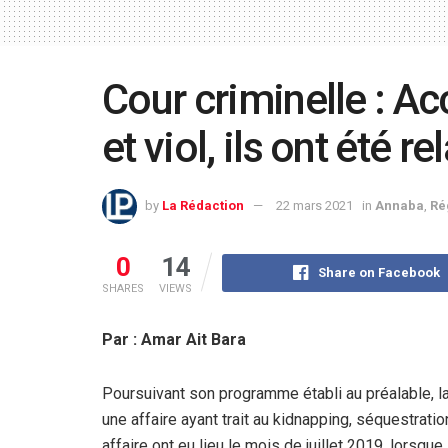
Cour criminelle : A
et viol, ils ont été r
by
La Rédaction
22 mars 2021
in
Annaba
,
Ré
0
14
Share on Facebook
SHARES
VIEWS
Par : Amar Ait Bara
Poursuivant son programme établi au préalable, la c
une affaire ayant trait au kidnapping, séquestratio
affaire ont eu lieu le mois de juillet 2019, lorsqu