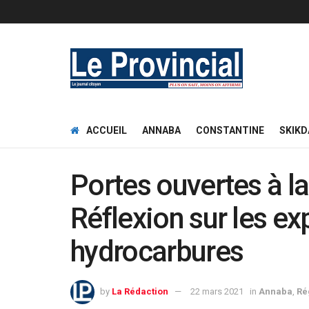
ACCUEIL
ANNABA
CONSTANTINE
SKIKD
Portes ouvertes à l
Réflexion sur les ex
hydrocarbures
by
La Rédaction
22 mars 2021
in
Annaba
,
Ré