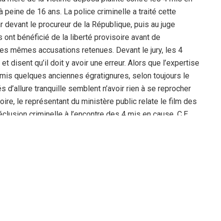
à peine de 16 ans. La police criminelle a traité cette
ar devant le procureur de la République, puis au juge
ont bénéficié de la liberté provisoire avant de
 les mêmes accusations retenues. Devant le jury, les 4
t disent qu’il doit y avoir une erreur. Alors que l’expertise
ormis quelques anciennes égratignures, selon toujours le
d’allure tranquille semblent n’avoir rien à se reprocher
oire, le représentant du ministère public relate le film des
lusion criminelle à l’encontre des 4 mis en cause, C.E,
r criminelle prononça la relaxe pour tous les accusés au
 de preuves pour inculper ces 4 mis en cause. Aussi au
faire criminelle ayant trait à la falsification, faux et
urnée de la session criminelle, par respect de la procédure.