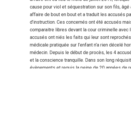
cause pour viol et séquestration sur son fils, âgé 
affaire de bout en bout et a traduit les accusés p
d’instruction. Ces concernés ont été accusés mais 
comparaitre libres devant la cour criminelle avec
accusés ont niés les faits qui leur sont reprochés e
médicale pratiquée sur l’enfant n’a rien décelé h
médecin. Depuis le début de procès, les 4 accusés 
et la conscience tranquille. Dans son long réquisit
évènements et requis la peine de 20 années de réc
C.M.E, D.M et C.S. Après les délibérations, la cou
bénéfice du doute. Au fait, il n’y avait pas assez
programme de la même journée du jeudi, une autre af
usage de faux, qui a été reportée à la dernière jo