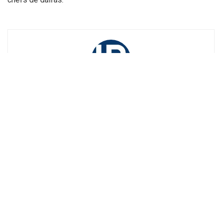
La Rédaction
Recevez tout au long de la journée, les meilleures informations sur
la région : Annaba, Constantine, Guelma, Skikda ....
Suivez-nous