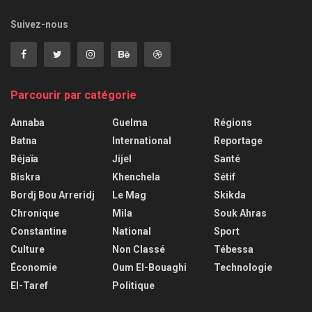
Suivez-nous
Parcourir par catégorie
Annaba
Guelma
Régions
Batna
International
Reportage
Béjaïa
Jijel
Santé
Biskra
Khenchela
Sétif
Bordj Bou Arreridj
Le Mag
Skikda
Chronique
Mila
Souk Ahras
Constantine
National
Sport
Culture
Non Classé
Tébessa
Économie
Oum El-Bouaghi
Technologie
El-Taref
Politique