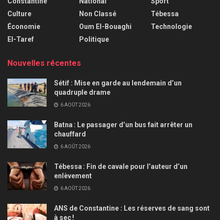
Constantine
National
Sport
Culture
Non Classé
Tébessa
Économie
Oum El-Bouaghi
Technologie
El-Taref
Politique
Nouvelles récentes
Sétif : Mise en garde au lendemain d’un
quadruple drame
6 AOÛT 2026
Batna : Le passager d’un bus fait arrêter un
chauffard
6 AOÛT 2026
Tébessa : Fin de cavale pour l’auteur d’un
enlèvement
6 AOÛT 2026
ANS de Constantine : Les réserves de sang sont
à sec !