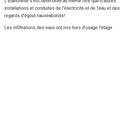
L’étanchéité s’est détériorée au même titre que d’autres
installations et conduites de l’électricité et de l’eau et des
regards d’égout nauséabonds!
Les infiltrations des eaux ont mis hors d’usage l’étage
supérieur. L’éclairage des chambres aussi fait défaut dans
l’étage précité pour des raisons évidentes, alors que bien
d’autres espaces sont plongés dans le noir ainsi que
l’extérieur du centre baignant dans l’obscurité totale.
Quant à la cour et le pourtour des espaces verts fleuris qui
ornaient et embellissaient autrefois la terrasse, ils sont
pleins de déchets repoussant de feuilles des arbres
vieillissants avec leurs branchages détachés et pendants
sans aucun élagage ou un quelconque entretien.
Ce qui n’offre guère de bonnes conditions d’accueil (petites
promenades pour respirer de l’air frais et dégourdir les
jambes des patients…etc.), à l’effet de décompresser et