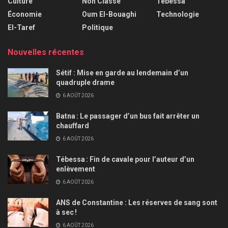
Culture
Non Classé
Tébessa
Économie
Oum El-Bouaghi
Technologie
El-Taref
Politique
Nouvelles récentes
Sétif : Mise en garde au lendemain d’un
quadruple drame
6 AOÛT 2026
Batna : Le passager d’un bus fait arrêter un
chauffard
6 AOÛT 2026
Tébessa : Fin de cavale pour l’auteur d’un
enlèvement
6 AOÛT 2026
ANS de Constantine : Les réserves de sang sont
à sec !
6 AOÛT 2026