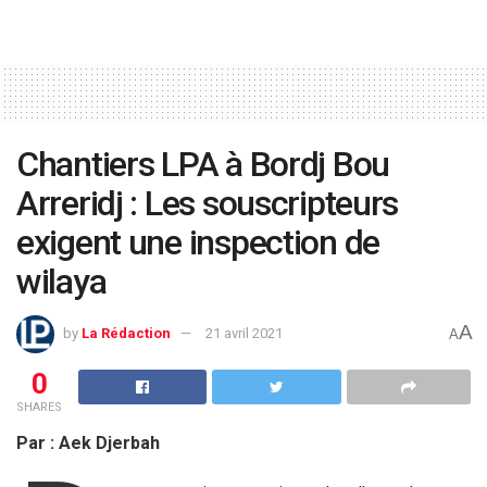
Chantiers LPA à Bordj Bou
Arreridj : Les souscripteurs
exigent une inspection de
wilaya
A
by
La Rédaction
21 avril 2021
A
0
SHARES
Par : Aek Djerbah