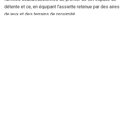
détente et ce, en équipant l’assiette retenue par des aires
de jeux et des terrains de proximité.
La Rédaction
Recevez tout au long de la journée, les meilleures informations sur
la région : Annaba, Constantine, Guelma, Skikda ....