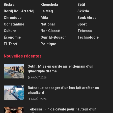
Biskra
Khenchela
Sétif
Bordj Bou Arreridj
Le Mag
Skikda
Chronique
Mila
Souk Ahras
Constantine
National
Sport
Culture
Non Classé
Tébessa
Économie
Oum El-Bouaghi
Technologie
El-Taref
Politique
Nouvelles récentes
Sétif : Mise en garde au lendemain d’un
quadruple drame
6 AOÛT 2026
Batna : Le passager d’un bus fait arrêter un
chauffard
6 AOÛT 2026
Tébessa : Fin de cavale pour l’auteur d’un