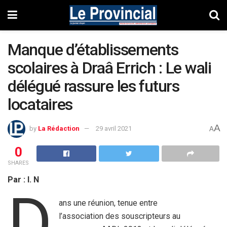
Manque d’établissements
scolaires à Draâ Errich : Le wali
délégué rassure les futurs
locataires
A
by
La Rédaction
29 avril 2021
A
0
SHARES
Par : I. N
D
ans une réunion, tenue entre
l’association des souscripteurs au