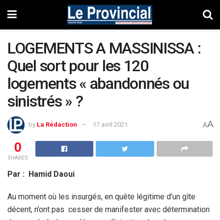
LOGEMENTS A MASSINISSA :
Quel sort pour les 120
logements « abandonnés ou
sinistrés » ?
A
by
La Rédaction
17 avril 2021
A
0
SHARES
Par : Hamid Daoui
Au moment où les insurgés, en quête légitime d’un gîte
décent, n’ont pas cesser de manifester avec détermination