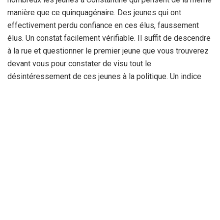
manière que ce quinquagénaire. Des jeunes qui ont
effectivement perdu confiance en ces élus, faussement
élus. Un constat facilement vérifiable. Il suffit de descendre
à la rue et questionner le premier jeune que vous trouverez
devant vous pour constater de visu tout le
désintéressement de ces jeunes à la politique. Un indice
qui a certainement ses raisons d’être. Les préoccupations
de ces jeunes ont souvent été reléguées aux calendes
grecques. Devant ce désarroi et ce chaos, à demi-mots
reconnus, on est en droit de s’interroger sincèrement :
comment ils vont faire ces candidats à la députation pour
convaincre ces jeunes, beaucoup plus, à ne pas bouder les
urnes le 12 juin prochain ? La mission est, sans doute
aucun, loin d’être facile. Avec un pouvoir d’achat au rabais, il
n’est pas du tout évident de croire au miracle.