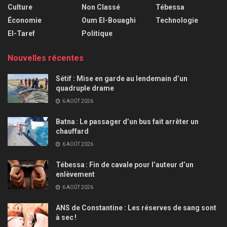
Culture
Non Classé
Tébessa
Économie
Oum El-Bouaghi
Technologie
El-Taref
Politique
Nouvelles récentes
Sétif : Mise en garde au lendemain d’un
quadruple drame
6 AOÛT 2026
Batna : Le passager d’un bus fait arrêter un
chauffard
6 AOÛT 2026
Tébessa : Fin de cavale pour l’auteur d’un
enlèvement
6 AOÛT 2026
ANS de Constantine : Les réserves de sang sont
à sec !