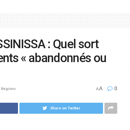
NISSA : Quel sort
ents « abandonnés ou
A
0
,
Régions
A
Share on Twitter