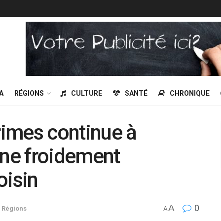
A
RÉGIONS
CULTURE
SANTÉ
CHRONIQUE
rimes continue à
une froidement
oisin
A
0
,
Régions
A