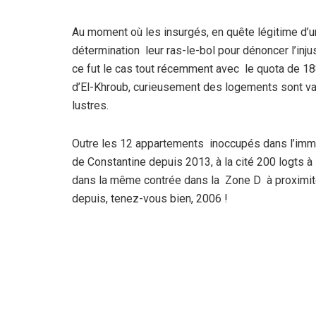
Au moment où les insurgés, en quête légitime d’u
détermination leur ras-le-bol pour dénoncer l’in
ce fut le cas tout récemment avec le quota de 1
d’El-Khroub, curieusement des logements sont va
lustres.
Outre les 12 appartements inoccupés dans l’immeub
de Constantine depuis 2013, à la cité 200 logts à
dans la même contrée dans la Zone D à proximit
depuis, tenez-vous bien, 2006 !
Si les 12 appartements soustraits du quota de l
commune pour servir à l’accueil des invités des 
de Constantine de 1914, sont vacants et équipés 
revanche, les 120 unités de la zone D seraient f
avoir consommé de gros budgets puisés de la rent