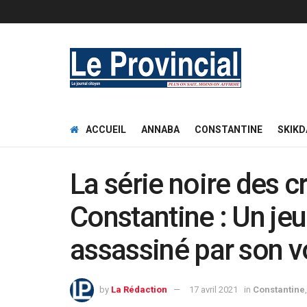
ACCUEIL
ANNABA
CONSTANTINE
SKIKD
La série noire des c
Constantine : Un je
assassiné par son v
by
La Rédaction
17 avril 2021
in
Constantine