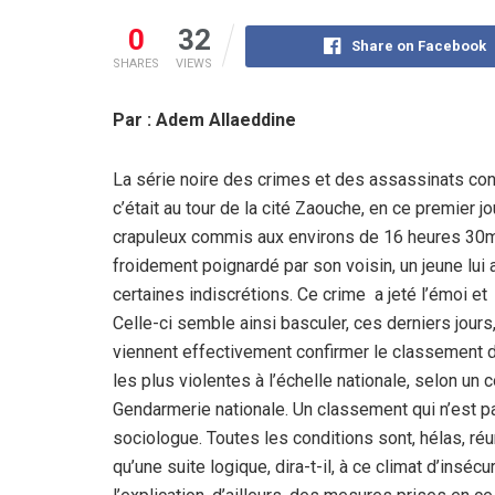
0
32
Share on Facebook
SHARES
VIEWS
Par : Adem Allaeddine
La série noire des crimes et des assassinats con
c’était au tour de la cité Zaouche, en ce premier j
crapuleux commis aux environs de 16 heures 30mn.
froidement poignardé par son voisin, un jeune lui 
certaines indiscrétions. Ce crime a jeté l’émoi et 
Celle-ci semble ainsi basculer, ces derniers jour
viennent effectivement confirmer le classement d
les plus violentes à l’échelle nationale, selon un c
Gendarmerie nationale. Un classement qui n’est pas
sociologue. Toutes les conditions sont, hélas, réun
qu’une suite logique, dira-t-il, à ce climat d’insécu