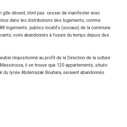
n gîte décent, n’ont pas cesser de manifester avec
justice dans les distributions des logements, comme
888 logements publics locatifs (sociaux) de la commune
cants, voire abandonnés à l’usure du temps depuis des
le réquisitionné au profit de la Direction de la culture
 Massinissa, il se trouve que 120 appartements, situés
é du lycée Abderrazak Bouhara, seraient abandonnés
ogements sociaux destinés aux postulants de la
« manifestations carnavalesques de la « culture arabe »
des climatiseurs et sous la garde d’un agent, en
rappés du sceau de non-conformité, semble-t-il, après
e de l’embellie financière d’alors!