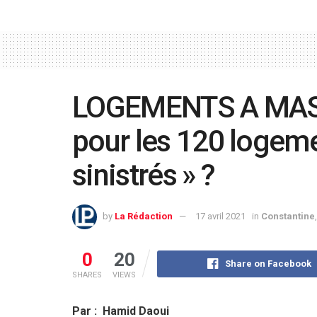
LOGEMENTS A MASSI
pour les 120 logem
sinistrés » ?
by
La Rédaction
17 avril 2021
in
Constantine
0
20
Share on Facebook
SHARES
VIEWS
Par : Hamid Daoui