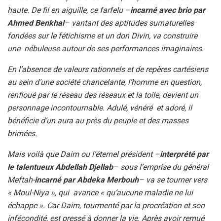
haute. De fil en aiguille, ce farfelu –
incarné avec brio par
Ahmed Benkhal
– vantant des aptitudes surnaturelles
fondées sur le fétichisme et un don Divin, va construire
une nébuleuse autour de ses performances imaginaires.
En l’absence de valeurs rationnels et de repères cartésiens
au sein d’une société chancelante, l’homme en question,
renfloué par le réseau des réseaux et la toile, devient un
personnage incontournable. Adulé, vénéré et adoré, il
bénéficie d’un aura au près du peuple et des masses
brimées.
Mais voilà que Daim ou l’éternel président –
interprété par
le talentueux Abdellah Djellab
– sous l’emprise du général
Meftah-
incarné par Abdeka Merbouh
– va se tourner vers
« Moul-Niya », qui avance « qu’aucune maladie ne lui
échappe ». Car Daim, tourmenté par la procréation et son
infécondité, est pressé à donner la vie. Après avoir remué