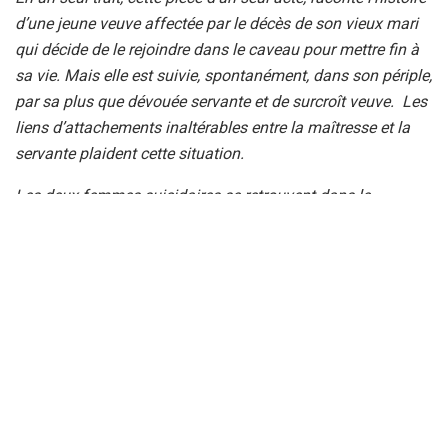
d’une jeune veuve affectée par le décès de son vieux mari
qui décide de le rejoindre dans le caveau pour mettre fin à
sa vie. Mais elle est suivie, spontanément, dans son périple,
par sa plus que dévouée servante et de surcroît veuve. Les
liens d’attachements inaltérables entre la maîtresse et la
servante plaident cette situation.
Les deux femmes suicidaires se retrouvent dans le
cimetière en pleine nuit autour du cadavre. Elles
enchaînent alors de fil en aiguille à déterrer : les souvenirs,
les anecdotes et les épisodes rocambolesques du
défunt. Les révélations et les confidences fusent autour du
cercueil. Les vérités rudes du défunt resurgissent à la
surface. Elles sont alourdies lorsque sa secrétaire et
amante les rejoint dans le caveau. La vérité éclate et le
défunt mari, que la veuve a pleuré à chaudes larmes,
s’avère un homme intrépide sans vergogne qui ne mérite