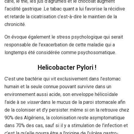
café, le thé, les jus d’agrumes et le chocolat augment
l’acidité gastrique .Le tabac quant a lui favorise la récidive
et retarde la cicatrisation c’est-à-dire le maintien de la
chronicité.
On évoque également le stress psychologique qui serait
responsable de l’exacerbation de cette maladie qui a
longtemps été considérée comme psychosomatique.
Helicobacter Pylori !
C’est une bactérie qui vit exclusivement dans l’estomac
humain et la seule connue pouvant survivre dans un
environnement aussi acide, son enveloppe hélicoïdale
l’aide à se
visser
dans le mucus de la paroi stomacale afin
de la coloniser et d’y persister. même si on la retrouve chez
90% des Algériens, la colonisation reste asymptomatique
dans 70% des cas, sauf si il y a stimulation de l’infection et
c’est la qu’elle pourra être a l’origine de l’ulcère gastro-