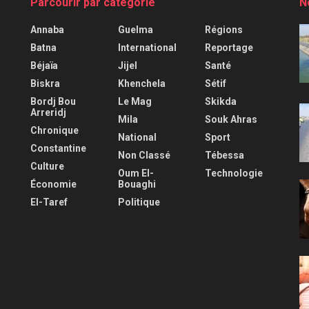
Parcourir par catégorie
N
Annaba
Guelma
Régions
Batna
International
Reportage
Béjaïa
Jijel
Santé
Biskra
Khenchela
Sétif
Bordj Bou
Le Mag
Skikda
Arreridj
Mila
Souk Ahras
Chronique
National
Sport
Constantine
Non Classé
Tébessa
Culture
Oum El-
Technologie
Économie
Bouaghi
El-Taref
Politique