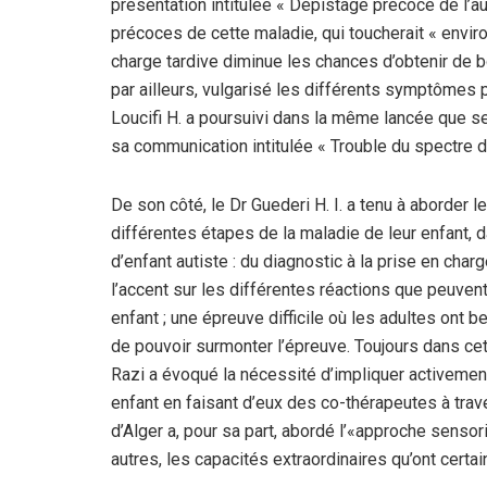
présentation intitulée « Dépistage précoce de l’a
précoces de cette maladie, qui toucherait « enviro
charge tardive diminue les chances d’obtenir de b
par ailleurs, vulgarisé les différents symptômes p
Loucifi H. a poursuivi dans la même lancée que s
sa communication intitulée « Trouble du spectre de
De son côté, le Dr Guederi H. I. a tenu à aborder 
différentes étapes de la maladie de leur enfant, 
d’enfant autiste : du diagnostic à la prise en cha
l’accent sur les différentes réactions que peuvent
enfant ; une épreuve difficile où les adultes ont b
de pouvoir surmonter l’épreuve. Toujours dans cet
Razi a évoqué la nécessité d’impliquer activement
enfant en faisant d’eux des co-thérapeutes à trav
d’Alger a, pour sa part, abordé l’«approche sensori
autres, les capacités extraordinaires qu’ont certa