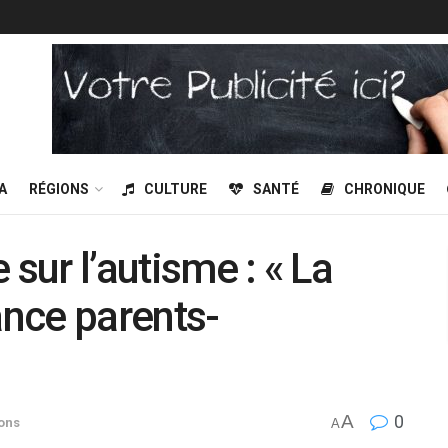
A
RÉGIONS
CULTURE
SANTÉ
CHRONIQUE
 sur l’autisme : « La
ance parents-
A
0
ons
A