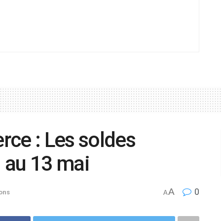
rce : Les soldes
l au 13 mai
A
0
ons
A