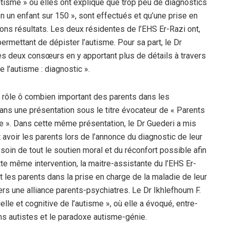
utisme » où elles ont expliqué que trop peu de diagnostics
n un enfant sur 150 », sont effectués et qu’une prise en
ons résultats. Les deux résidentes de l’EHS Er-Razi ont,
ermettant de dépister l’autisme. Pour sa part, le Dr
es deux consœurs en y apportant plus de détails à travers
 l’autisme : diagnostic ».
le rôle ô combien important des parents dans les
dans une présentation sous le titre évocateur de « Parents
rge ». Dans cette même présentation, le Dr Guederi a mis
 avoir les parents lors de l’annonce du diagnostic de leur
esoin de tout le soutien moral et du réconfort possible afin
te même intervention, la maitre-assistante du l’EHS Er-
 les parents dans la prise en charge de la maladie de leur
ers une alliance parents-psychiatres. Le Dr Ikhlefhoum F.
elle et cognitive de l’autisme », où elle a évoqué, entre-
ins autistes et le paradoxe autisme-génie.