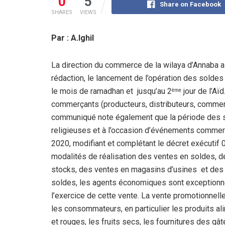
0
5
Share on Facebook
SHARES
VIEWS
Par : A.Ighil
La direction du commerce de la wilaya d’Annaba 
rédaction, le lancement de l’opération des soldes à 
le mois de ramadhan et jusqu’au 2
jour de l’Aï
ème
commerçants (producteurs, distributeurs, commerça
communiqué note également que la période des s
religieuses et à l’occasion d’événements commer
2020, modifiant et complétant le décret exécutif 0
modalités de réalisation des ventes en soldes, d
stocks, des ventes en magasins d’usines et des
soldes, les agents économiques sont exception
l’exercice de cette vente. La vente promotionnell
les consommateurs, en particulier les produits al
et rouges, les fruits secs, les fournitures des g