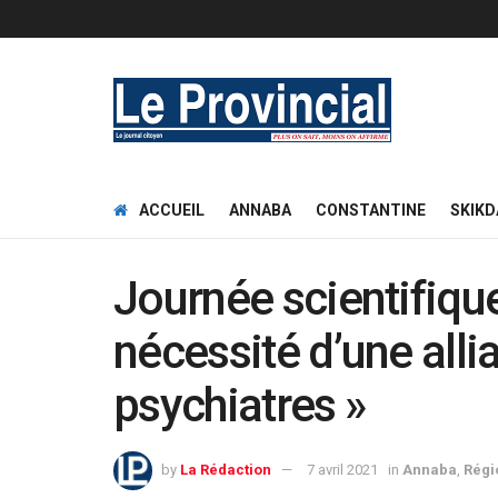
ACCUEIL
ANNABA
CONSTANTINE
SKIKD
Journée scientifique
nécessité d’une alli
psychiatres »
by
La Rédaction
7 avril 2021
in
Annaba
,
Régi