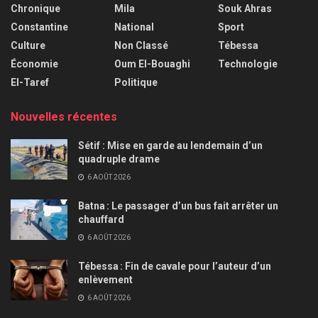
Chronique
Mila
Souk Ahras
Constantine
National
Sport
Culture
Non Classé
Tébessa
Économie
Oum El-Bouaghi
Technologie
El-Taref
Politique
Nouvelles récentes
Sétif : Mise en garde au lendemain d’un
quadruple drame
6 AOÛT 2026
Batna : Le passager d’un bus fait arrêter un
chauffard
6 AOÛT 2026
Tébessa : Fin de cavale pour l’auteur d’un
enlèvement
6 AOÛT 2026