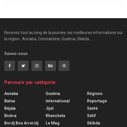
Recevez tout au long de la journée, les meilleures informations sur
la région : Annaba, Constantine, Guelma, Skikda ....
Suivez-nous
Parcourir par catégorie
Annaba
Guelma
Régions
Batna
International
Reportage
Béjaïa
Jijel
Santé
Biskra
Khenchela
Sétif
Bordj Bou Arreridj
Le Mag
Skikda