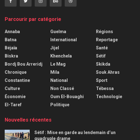
Parcourir par catégorie
Annaba
Guelma
Régions
Batna
International
Reportage
Béjaïa
Jijel
Santé
Biskra
Khenchela
Sétif
Bordj Bou Arreridj
Le Mag
Skikda
Chronique
Mila
Souk Ahras
Constantine
National
Sport
Culture
Non Classé
Tébessa
Économie
Oum El-Bouaghi
Technologie
El-Taref
Politique
Nouvelles récentes
Sétif : Mise en garde au lendemain d’un
quadruple drame