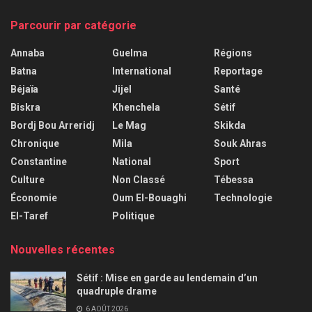
Parcourir par catégorie
Annaba
Guelma
Régions
Batna
International
Reportage
Béjaïa
Jijel
Santé
Biskra
Khenchela
Sétif
Bordj Bou Arreridj
Le Mag
Skikda
Chronique
Mila
Souk Ahras
Constantine
National
Sport
Culture
Non Classé
Tébessa
Économie
Oum El-Bouaghi
Technologie
El-Taref
Politique
Nouvelles récentes
Sétif : Mise en garde au lendemain d’un
quadruple drame
6 AOÛT 2026