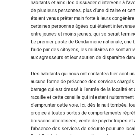
habitants et ainsi les dissuader d’intervenir à l’a
de plusieurs personnes, plus d’une dizaine et cert
étaient venus prêter main forte à leurs congénères.
certaines personnes âgées qui étaient intervenues
entre jeunes et moins jeunes, qui se serait termi
Le premier poste de Gendarmerie nationale, une b
l’aide par des citoyens, les militaires ne sont arr
aux agresseurs et leur soutien de disparaître dans
Des habitants qui nous ont contactés hier sont un
aucune forme de présence des services chargés de 
barrage qui est dressé à l’entrée de la localité e
racaille et cette canaille qui infestent nuitammen
d’emprunter cette voie. Ici, dès la nuit tombée, to
propice à toutes sortes de comportements répréhen
boissons alcoolisées, vente de psychotropes et au
l’absence des services de sécurité pour une local