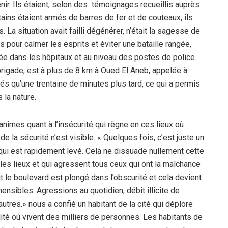
venir. Ils étaient, selon des témoignages recueillis auprès
ains étaient armés de barres de fer et de couteaux, ils
 La situation avait failli dégénérer, n’était la sagesse de
 pour calmer les esprits et éviter une bataille rangée,
née dans les hôpitaux et au niveau des postes de police.
rigade, est à plus de 8 km à Oued El Aneb, appelée à
ivés qu’une trentaine de minutes plus tard, ce qui a permis
 la nature.
animes quant à l’insécurité qui règne en ces lieux où
la sécurité n’est visible. « Quelques fois, c’est juste un
t qui est rapidement levé. Cela ne dissuade nullement cette
t les lieux et qui agressent tous ceux qui ont la malchance
ut le boulevard est plongé dans l’obscurité et cela devient
sibles. Agressions au quotidien, débit illicite de
tres.» nous a confié un habitant de la cité qui déplore
ité où vivent des milliers de personnes. Les habitants de