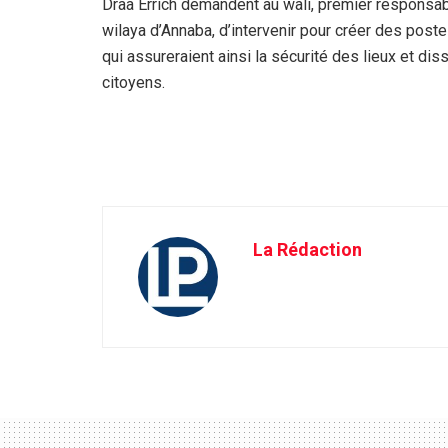
Draâ Errich demandent au wali, premier responsab
wilaya d’Annaba, d’intervenir pour créer des post
qui assureraient ainsi la sécurité des lieux et dis
citoyens.
La Rédaction