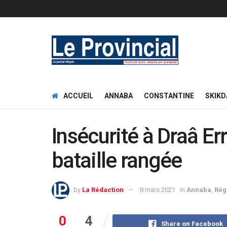
ACCUEIL
ANNABA
CONSTANTINE
SKIKD
Insécurité à Draâ Er
bataille rangée
by
La Rédaction
8 mars 2021
in
Annaba
,
Rég
0
4
Share on Facebook