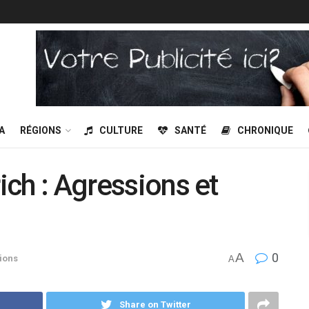
A
RÉGIONS
CULTURE
SANTÉ
CHRONIQUE
rich : Agressions et
A
0
ions
A
Share on Twitter