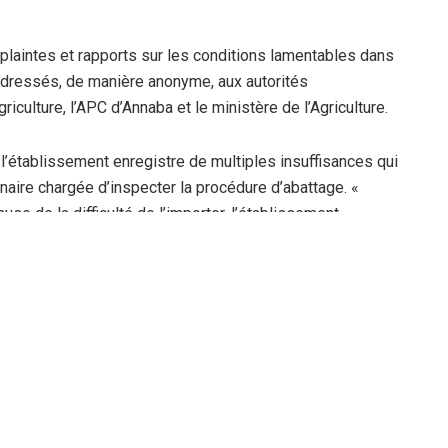
 plaintes et rapports sur les conditions lamentables dans
 adressés, de manière anonyme, aux autorités
griculture, l’APC d’Annaba et le ministère de l’Agriculture.
l’établissement enregistre de multiples insuffisances qui
naire chargée d’inspecter la procédure d’abattage. «
se de la difficulté de l’importer, l’établissement
 telles que l’eau et l’électricité et les moyens
 l’état lamentable des unités d’abattage et de la
que la revendication principale des employés consistait à
 les moyens qui facilitent le quotidien des employé sans
on avait suscité une vague de crainte parmi les 120
iveau de l’abattoir qui ont estimé que la solution ne
utôt à sa réhabilitation et l’assurance des conditions de
ice au sein dudit établissement.