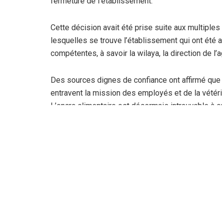
fermeture de l’établissement.
Cette décision avait été prise suite aux multiples
lesquelles se trouve l’établissement qui ont été
compétentes, à savoir la wilaya, la direction de l’a
Des sources dignes de confiance ont affirmé que 
entravent la mission des employés et de la vétéri
L’encre alimentaire est désormais introuvable à cau
enregistre également des insuffisances flagrantes,
nécessaires pour assurer l’hygiène, sans parler de
triperie », soutient notre source avant d’ajouter 
prendre en charge cet établissement et d’assurer
pour autant procéder à sa fermeture. Cette décisi
employés, en majorité des bouchers, exerçant au n
consiste pas en la fermeture de l’abattoir, mais pl
travail plus acceptables, tout en assurant le serv