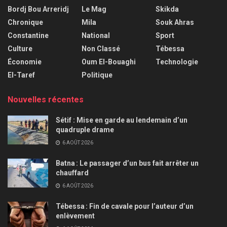
Bordj Bou Arreridj
Le Mag
Skikda
Chronique
Mila
Souk Ahras
Constantine
National
Sport
Culture
Non Classé
Tébessa
Économie
Oum El-Bouaghi
Technologie
El-Taref
Politique
Nouvelles récentes
Sétif : Mise en garde au lendemain d’un
quadruple drame
6 AOÛT 2026
Batna : Le passager d’un bus fait arrêter un
chauffard
6 AOÛT 2026
Tébessa : Fin de cavale pour l’auteur d’un
enlèvement