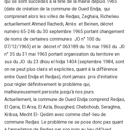
qui se sont succédés à la tête de la mairie depuis 1965
(date de création de la commune de Oued Endja, qui
comprenait alors les villes de Redjas, Zeghaïa, Richelieu
actuellement Ahmed Rachedi, Arrès et Beïnen, décret
numéro 65-246 du 30 septembre 1965 portant changement
de noms de certaines communes JO n° 100 du
07/12/1965) et le décret n° 063189 du 16 mai 1963 du J0
n° 35 du 31 mai 1963 portant organisation du territoire en
sus du JO du 23 dhou el hidja 1404 (septembre 1984, sont
on ne peut plus clairs et explicites, quant à la différence
entre Oued Endja et Redjas), n’ont jamais pris d’initiative
pour régler définitivement le problème qui,
malheureusement persiste jusqu’à nos jours.
Actuellement, la commune de Oued Endja comprend Redjas,
El Qaria, El Arsa, El Azla, Bouyghed, Chebchoub, Seraghna,
Kribsa, Mecht El- Qedim avec comme chef-lieu de
commune Redjas. Le problème ne se pose donc pas quant
à l’appellation de Redjas par son nom au lieu d4Oued