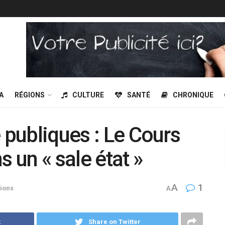
A
RÉGIONS
CULTURE
SANTÉ
CHRONIQUE
 publiques : Le Cours
s un « sale état »
A
1
ions
A
k
Share on Twitter