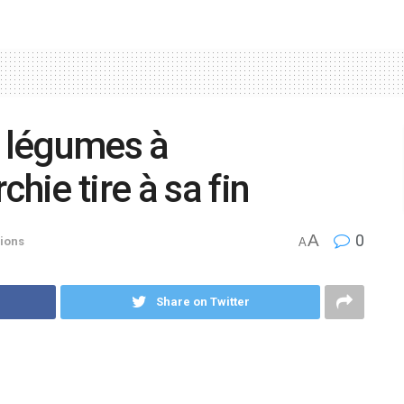
t légumes à
hie tire à sa fin
A
0
ions
A
Share on Twitter