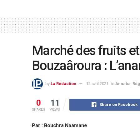
Marché des fruits e
Bouzaâroura : L’anarc
by
La Rédaction
12 avril 2021
in
Annaba
,
Rég
0
11
Share on Facebook
SHARES
VIEWS
Par : Bouchra Naamane