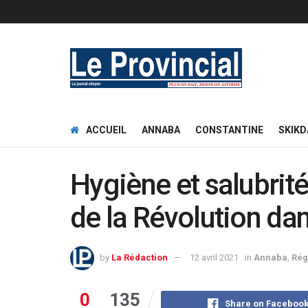
ACCUEIL
ANNABA
CONSTANTINE
SKIKD
Hygiène et salubrité
de la Révolution dan
by
La Rédaction
12 avril 2021
in
Annaba
,
Rég
0
135
Share on Faceboo