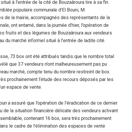
tué à l’entrée de la cité de Bouzaâroura tire à sa fin.
semblée populaire communale d’El Bouni, M.
s de la mairie, accompagnés des représentants de la
le, ont entamé, dans la journée d’hier, l’opération de
 des fruits et des légumes de Bouzaâroura aux vendeurs
u du marché informel situé à l’entrée de ladite cité.
se, 73 box ont été attribués tandis que le nombre total
vélé que 37 vendeurs n’ont malheureusement pas pu
veau marché, compte tenu du nombre restreint de box.
très prochainement l’étude des recours déposés par les
d’un espace de vente.
oun a assuré que l’opération de l’éradication de ce dernier
 de la situation financière délicate des vendeurs activant
semblable, contenant 16 box, sera très prochainement
 dans le cadre de l’élimination des espaces de vente