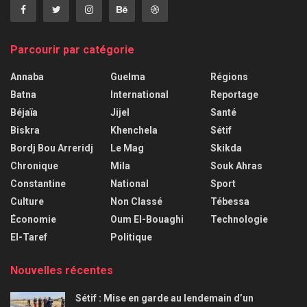
Parcourir par catégorie
Annaba
Guelma
Régions
Batna
International
Reportage
Béjaïa
Jijel
Santé
Biskra
Khenchela
Sétif
Bordj Bou Arreridj
Le Mag
Skikda
Chronique
Mila
Souk Ahras
Constantine
National
Sport
Culture
Non Classé
Tébessa
Économie
Oum El-Bouaghi
Technologie
El-Taref
Politique
Nouvelles récentes
Sétif : Mise en garde au lendemain d’un