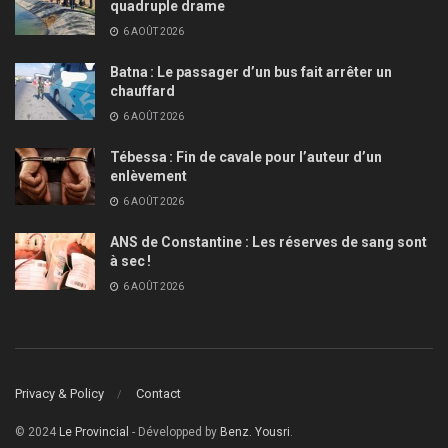
quadruple drame
6 AOÛT 2026
Batna : Le passager d’un bus fait arrêter un
chauffard
6 AOÛT 2026
Tébessa : Fin de cavale pour l’auteur d’un
enlèvement
6 AOÛT 2026
ANS de Constantine : Les réserves de sang sont
à sec !
6 AOÛT 2026
Privacy & Policy
Contact
© 2024
Le Provincial
- Développed by
Benz. Yousri
.