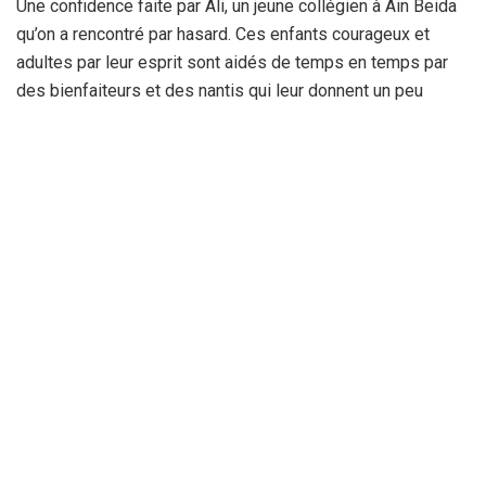
Une confidence faite par Ali, un jeune collégien à Ain Beida
qu’on a rencontré par hasard. Ces enfants courageux et
adultes par leur esprit sont aidés de temps en temps par
des bienfaiteurs et des nantis qui leur donnent un peu
d’argent ou les aident par l’achat de leurs produits en fin de
journée. Entre scolarisation et vente de nourriture dans la
rue et dans les marchés de proximité, ces garçons et ces
jeunes filles préfèrent le deuxième choix, car il s’agit de
survie. Un grand nombre de garçons est exploité au vu et au
su de tout le monde et de la manière la plus inhumaine par
des marchands indélicats durant ce mois de piété et de
solidarité. Quelques dinars suffisent pour leur rendre le
sourire en dépit d’une enfance confisquée et d’une
humiliation flagrante de la part de ces riches. Le mois du
carême, pour certains demeure comme une période de
compassion et d’amour pour les nécessiteux, les veuves,
les divorcées et les personnes âgées dans les maisons de
vieillards et, pour d’autres, un mois de richesse où l’on