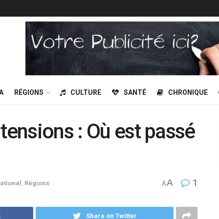
A
RÉGIONS
CULTURE
SANTÉ
CHRONIQUE
 tensions : Où est passé
A
1
ational
,
Régions
A
k
Share on Twitter