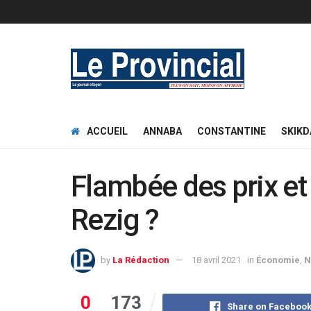
ACCUEIL
ANNABA
CONSTANTINE
SKIKD
Flambée des prix et
Rezig ?
by
La Rédaction
18 avril 2021
in
Économie
,
N
0
173
Share on Faceboo