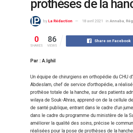
prothèses de la han
by
La Rédaction
18 avril 2021
in
Annaba
,
Rég
0
86
Share on Facebook
SHARES
VIEWS
Par : A.Ighil
Un équipe de chirurgiens en orthopédie du CHU d’
Abdeslam, chef de service d’orthopédie, a réalisé l
prothèse totale de la hanche, sur des patients adm
wilaya de Souk-Ahras, apprend-on de la cellule d
de santé publique, entrant dans le cadre d’un jume
dans le cadre du programme du ministère de la Sa
améliorer la qualité des soins, précise le communi
réalisées pour la pose de prothèses de la hanche.