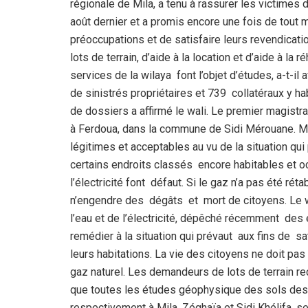
régionale de Mila, a tenu à rassurer les victimes 
août dernier et a promis encore une fois de tout
préoccupations et de satisfaire leurs revendica
lots de terrain, d’aide à la location et d’aide à la
services de la wilaya font l’objet d’études, a-t-i
de sinistrés propriétaires et 739 collatéraux y h
de dossiers a affirmé le wali. Le premier magistr
à Ferdoua, dans la commune de Sidi Mérouane. M
légitimes et acceptables au vu de la situation qui
certains endroits classés encore habitables et occ
l’électricité font défaut. Si le gaz n’a pas été réta
n’engendre des dégâts et mort de citoyens. Le w
l’eau et de l’électricité, dépêché récemment des 
remédier à la situation qui prévaut aux fins de s
leurs habitations. La vie des citoyens ne doit pas 
gaz naturel. Les demandeurs de lots de terrain re
que toutes les études géophysique des sols des 
respectivement à Mila, Zéghaïa et Sidi Khélifa, 