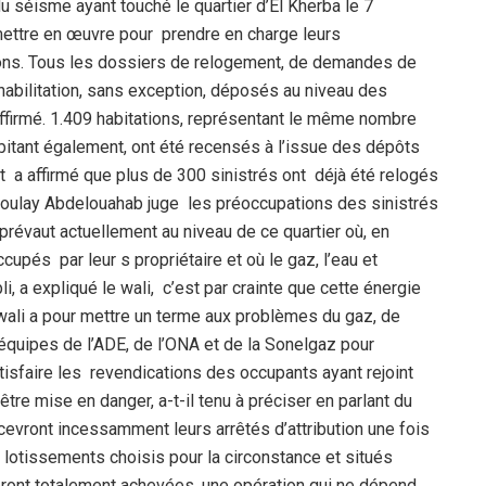
du séisme ayant touché le quartier d’El Kherba le 7
 mettre en œuvre pour prendre en charge leurs
tions. Tous les dossiers de relogement, de demandes de
 réhabilitation, sans exception, déposés au niveau des
l affirmé. 1.409 habitations, représentant le même nombre
abitant également, ont été recensés à l’issue des dépôts
at a affirmé que plus de 300 sinistrés ont déjà été relogés
oulay Abdelouahab juge les préoccupations des sinistrés
 prévaut actuellement au niveau de ce quartier où, en
upés par leur s propriétaire et où le gaz, l’eau et
bli, a expliqué le wali, c’est par crainte que cette énergie
ali a pour mettre un terme aux problèmes du gaz, de
équipes de l’ADE, de l’ONA et de la Sonelgaz pour
atisfaire les revendications des occupants ayant rejoint
être mise en danger, a-t-il tenu à préciser en parlant du
cevront incessamment leurs arrêtés d’attribution une fois
lotissements choisis pour la circonstance et situés
seront totalement achevées, une opération qui ne dépend