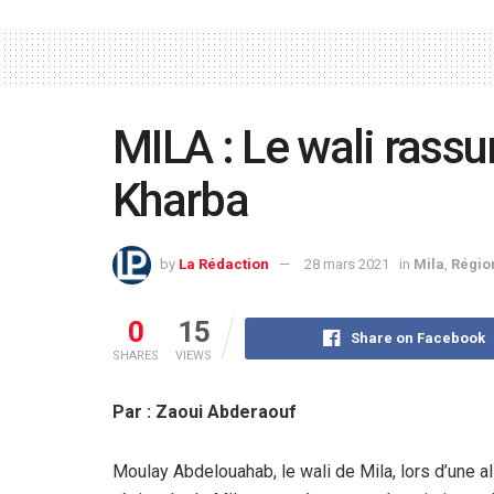
MILA : Le wali rassur
Kharba
by
La Rédaction
28 mars 2021
in
Mila
,
Régio
0
15
Share on Facebook
SHARES
VIEWS
Par : Zaoui Abderaouf
Moulay Abdelouahab, le wali de Mila, lors d’une all