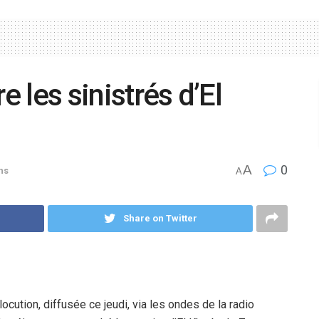
e les sinistrés d’El
A
0
ns
A
Share on Twitter
ocution, diffusée ce jeudi, via les ondes de la radio