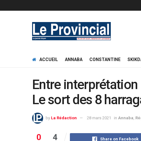
ACCUEIL
ANNABA
CONSTANTINE
SKIKD
Entre interprétatio
Le sort des 8 harrag
by
La Rédaction
28 mars 2021
in
Annaba
,
Ré
0
4
Share on Facebook