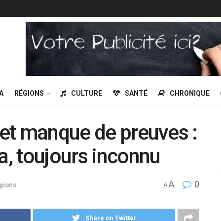
A
RÉGIONS
CULTURE
SANTÉ
CHRONIQUE
n et manque de preuves :
a, toujours inconnu
A
0
gions
A
Share on Twitter