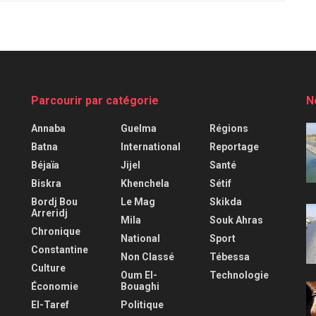
Parcourir par catégorie
N
Annaba
Guelma
Régions
Batna
International
Reportage
Béjaïa
Jijel
Santé
Biskra
Khenchela
Sétif
Bordj Bou
Le Mag
Skikda
Arreridj
Mila
Souk Ahras
Chronique
National
Sport
Constantine
Non Classé
Tébessa
Culture
Oum El-
Technologie
Économie
Bouaghi
El-Taref
Politique