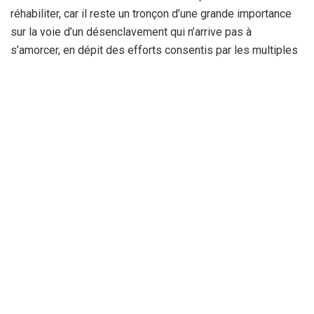
réhabiliter, car il reste un tronçon d’une grande importance
sur la voie d’un désenclavement qui n’arrive pas à
s’amorcer, en dépit des efforts consentis par les multiples
programmes lancés par les APC. Les affaissements de
terrain ont souvent été à l’origine de la dégradation de la
route tout au long du CW 40, connu par les glissements qu’il
ne cesse d’enregistrer.
La Rédaction