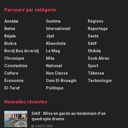
Parcourir par catégorie
Annaba
Guelma
Régions
Batna
International
Reportage
Béjaïa
Jijel
Santé
Biskra
Khenchela
Sétif
Bordj Bou Arreridj
Le Mag
Skikda
Chronique
Mila
Souk Ahras
Constantine
National
Sport
Culture
Non Classé
Tébessa
Économie
Oum El-Bouaghi
Technologie
El-Taref
Politique
Nouvelles récentes
Sétif : Mise en garde au lendemain d’un
quadruple drame
6 AOÛT 2026