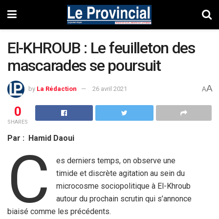
El-KHROUB : Le feuilleton des
mascarades se poursuit
A
by
La Rédaction
26 avril 2021
A
0
SHARES
Par : Hamid Daoui
C
es derniers temps, on observe une
timide et discrète agitation au sein du
microcosme sociopolitique à El-Khroub
autour du prochain scrutin qui s’annonce
biaisé comme les précédents.