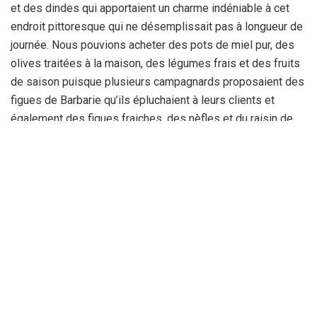
et des dindes qui apportaient un charme indéniable à cet
endroit pittoresque qui ne désemplissait pas à longueur de
journée. Nous pouvions acheter des pots de miel pur, des
olives traitées à la maison, des légumes frais et des fruits
de saison puisque plusieurs campagnards proposaient des
figues de Barbarie qu’ils épluchaient à leurs clients et
également des figues fraiches, des nèfles et du raisin de
table ! “.
Ammi Ali, son voisin, nous explique qu’à cette époque, le
client était roi puisqu’il était accueilli chaleureusement par
les vendeurs qui n’hésitaient pas à lui réserver des produits
frais de bonne qualité. Tout le monde se connaissait et se
respectait et chacun prenait plaisir à deviser avec son
prochain. Ce qu’il regrette amèrement, c’est la fermeture
depuis plus d’une douzaine d’années du marché couvert qui
abrite une quarantaine de stalles, d’étals et de boucheries.
Il poursuit : ” Dans un passé récent, nous évoluions dans ce