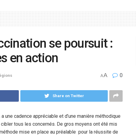
ination se poursuit :
s en action
A
0
égions
A
Share on Twitter
 a une cadence appréciable et d’une manière méthodique
e cibler tous les concernés. De gros moyens ont été mis
méthode mise en place au préalable pour la réussite de