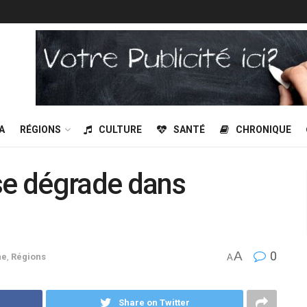
A
RÉGIONS
CULTURE
SANTÉ
CHRONIQUE
se dégrade dans
A
0
ne
,
Régions
A
Share on Twitter