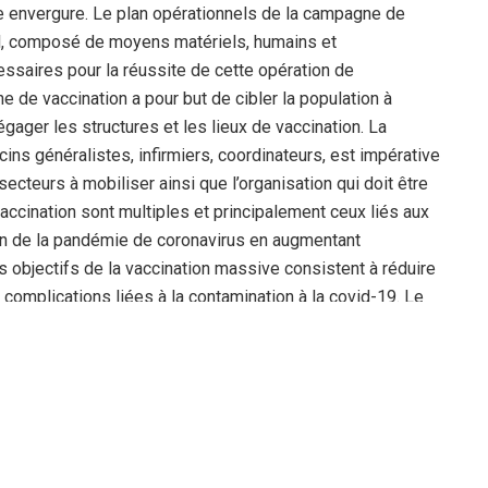
e envergure. Le plan opérationnels de la campagne de
el, composé de moyens matériels, humains et
essaires pour la réussite de cette opération de
e de vaccination a pour but de cibler la population à
gager les structures et les lieux de vaccination. La
ns généralistes, infirmiers, coordinateurs, est impérative
cteurs à mobiliser ainsi que l’organisation qui doit être
ccination sont multiples et principalement ceux liés aux
on de la pandémie de coronavirus en augmentant
es objectifs de la vaccination massive consistent à réduire
es complications liées à la contamination à la covid-19. Le
 de permettre la reprise des activités économiques et
e consiste à vacciner les professionnels de la santé,
e dépasse 65 ans, sachant que ceux-ci représentent 7
siste à vacciner les corps constitués, l’ANP, les Douanes