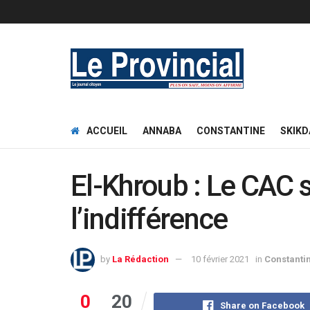
ACCUEIL
ANNABA
CONSTANTINE
SKIKD
El-Khroub : Le CAC 
l’indifférence
by
La Rédaction
10 février 2021
in
Constanti
0
20
Share on Facebook