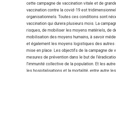
cette campagne de vaccination vitale et de grand
vaccination contre la covid-19 est tridimensionn
organisationnels. Toutes ces conditions sont néc
vaccination qui durera plusieurs mois. La campagn
risques, de mobiliser les moyens matériels, de dé
mobilisation des moyens humains, à savoir médeci
et également les moyens logistiques des autres se
mise en place. Les objectifs de la campagne de va
mesures de prévention dans le but de l’éradicati
l’immunité collective de la population. Et les autr
les hospitalisations et la mortalité, entre autre l
but essentiel de cette vaccination est également
sociales.
Pour l’opération de vaccination, la première phas
les malades chroniques, les personnes dont l’âg
% de la population globale. La dernière phase con