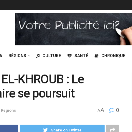
A
RÉGIONS
CULTURE
SANTÉ
CHRONIQUE
EL-KHROUB : Le
raire se poursuit
A
0
,
Régions
A
Share on Twitter