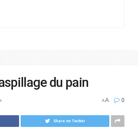
gaspillage du pain
A
0
s
A
Share on Twitter