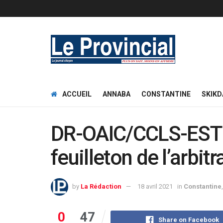
ACCUEIL
ANNABA
CONSTANTINE
SKIKD
DR-OAIC/CCLS-EST 
feuilleton de l’arbit
by
La Rédaction
18 avril 2021
in
Constantine
0
47
Share on Facebook