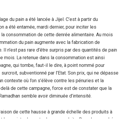
e du pain a été lancée à Jijel. C’est à partir du
n a été entamée, mardi dernier, pour inciter les
s la consommation de cette denrée alimentaire. Au mois
ommation du pain augmente avec la fabrication de
 Il n’est pas rare d’être surpris par des quantités de pain
 ce mois. La retenue dans la consommation est ainsi
gne, qui tombe, faut-il le dire, à point nommé pour
surcroit, subventionné par l’Etat. Son prix, qui ne dépasse
contexte où l’on s’élève contre les pénuries et la
-delà de cette campagne, force est de constater que la
 Ramadhan semble avoir diminuée d’intensité.
raison de cette hausse à grande échelle des produits à
t les points de vente de ces produits. Dans les marchés
s dans les achats qui caractérisent le comportement des