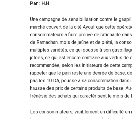
Par : H.H
Une campagne de sensibilisation contre le gaspillag
marché couvert de la cité Ayouf que cette opératio
consommateurs à faire preuve de rationalité dan
de Ramadhan, mois de jeûne et de piété, la cons
multiples variétés, ce qui pousse à son gaspillage.
jetées, ce qui est encore contraire aux vertus de
recommandée, selon les initiateurs de cette campa
rappeler que le pain reste une denrée de base, de 
pas les 10 DA, pousse à sa consommation dans un 
hausse des prix de certains produits de base. Au
frénésie des achats qui caractérisent le mois de
Les consommateurs, visiblement en difficulté en 
large consommation, ne se bousculent plus devan
des fruits et les légumes, ce sont les réticence