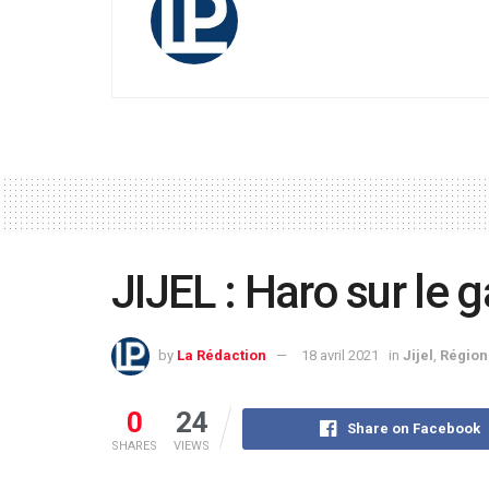
JIJEL : Haro sur le 
by
La Rédaction
18 avril 2021
in
Jijel
,
Région
0
24
Share on Facebook
SHARES
VIEWS