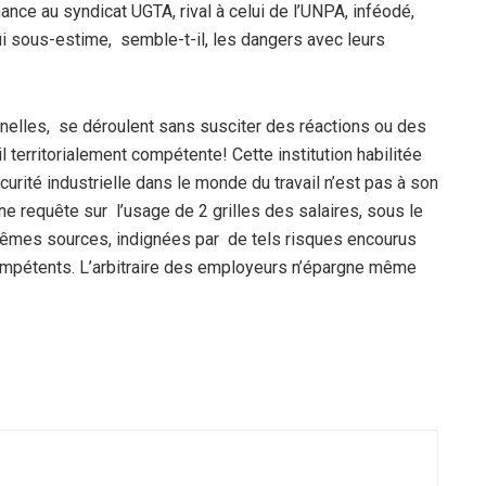
nce au syndicat UGTA, rival à celui de l’UNPA, inféodé,
e qui sous-estime, semble-t-il, les dangers avec leurs
inelles, se déroulent sans susciter des réactions ou des
l territorialement compétente! Cette institution habilitée
urité industrielle dans le monde du travail n’est pas à son
 une requête sur l’usage de 2 grilles des salaires, sous le
 mêmes sources, indignées par de tels risques encourus
ompétents. L’arbitraire des employeurs n’épargne même